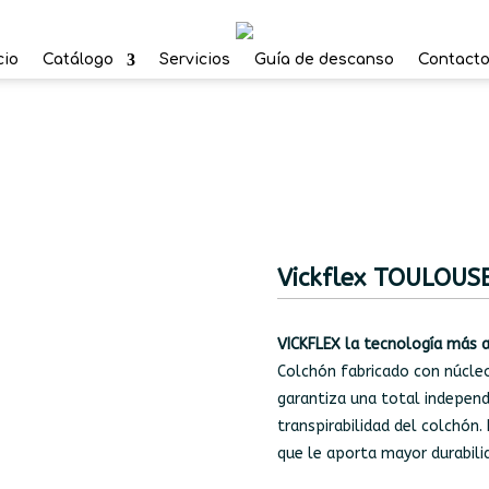
cio
Catálogo
Servicios
Guía de descanso
Contact
Vickflex TOULOUS
VICKFLEX la tecnología más a
Colchón fabricado con núcle
garantiza una total indepen
transpirabilidad del colchón
que le aporta mayor durabili