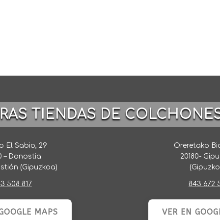
TRAS TIENDAS DE COLCHONE
 El Sabio, 29
Oreretako Bi
0 – Donostia
20180- Gip
stián (Gipuzkoa)
(Gipuzko
3 508 817
843 672 
 GOOGLE MAPS
VER EN GOOG