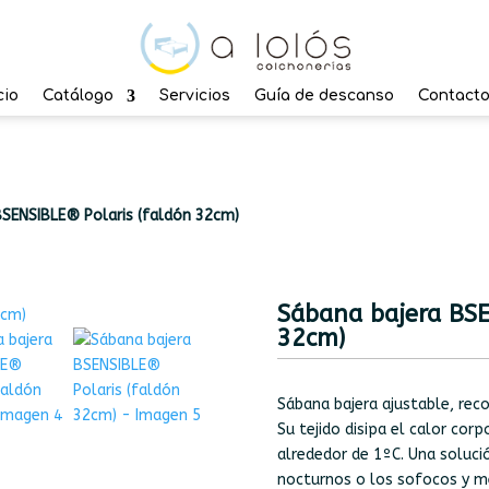
cio
Catálogo
Servicios
Guía de descanso
Contact
BSENSIBLE® Polaris (faldón 32cm)
Sábana bajera BSE
32cm)
Sábana bajera ajustable, re
Su tejido disipa el calor cor
alrededor de 1ºC. Una soluci
nocturnos o los sofocos y me