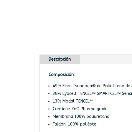
Descripción
Composición:
49% Fibra Tsunooga® de Polietileno de A
38% Lyocell TENCEL™ SMARTCEL™ Sensit
13% Modal TENCEL™.
Contiene ZnO Pharma grade.
Membrana 100% poliuretano.
Faldón: 100% poliéste.