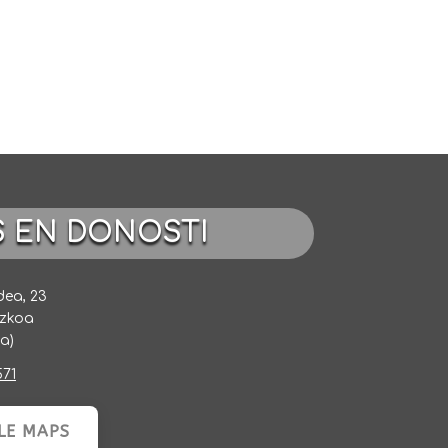
S EN DONOSTI
dea, 23
uzkoa
a)
571
LE MAPS