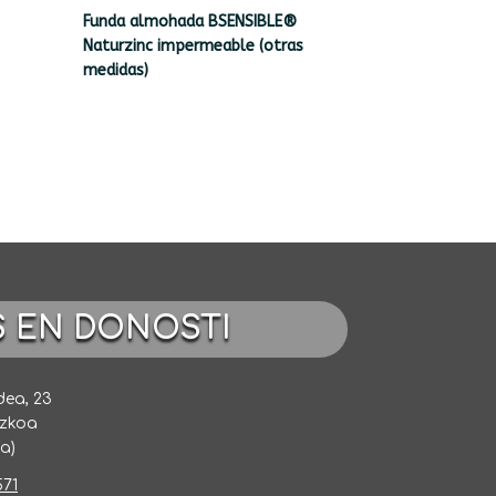
Funda almohada BSENSIBLE®
Naturzinc impermeable (otras
medidas)
S EN DONOSTI
dea, 23
uzkoa
a)
571