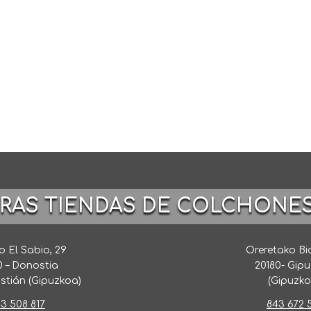
TRAS TIENDAS DE COLCHONE
 El Sabio, 29
Oreretako Bi
0 – Donostia
20180- Gip
stián (Gipuzkoa)
(Gipuzko
3 508 817
843 672 