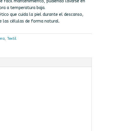
De fácil mantenimiento, pudiendo lavarse en
ora a temperatura baja.
ico que cuida la piel durante el descanso,
e las células de forma natural.
era
,
Textil