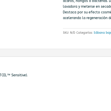
ácaros, hongos o bacterias. 
lavadora y meterse en secad
Destaca por su efecto cosmét
acelerando la regeneración d
SKU:
N/D
Categorías:
Sábana baj
CEL™ Sensitive).