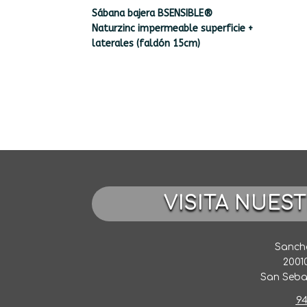
Sábana bajera BSENSIBLE®
Naturzinc impermeable superficie +
laterales (faldón 15cm)
VISITA NUES
Sancho
2001
San Seba
94