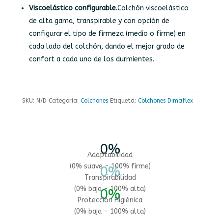
Viscoelástico configurable.
Colchón viscoelástico
de alta gama, transpirable y con opción de
configurar el tipo de firmeza (medio o firme) en
cada lado del colchón, dando el mejor grado de
confort a cada uno de los durmientes.
SKU:
N/D
Categoría:
Colchones
Etiqueta:
Colchones Dimaflex
0
%
Adaptabilidad
(0% suave - 100% firme)
0
%
Transpirabilidad
(0% baja - 100% alta)
0
%
Protección Higiénica
(0% baja - 100% alta)