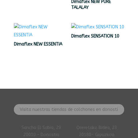
Dimaflex NEW PURE
TALALAY
Dimaflex SENSATION 10
Dimaflex NEW ESSENTIA
Visita nuestras tiendas de colchones en donosti
Sancho El Sabio, 29
Oreretako Bidea, 23
20010 – Donostia
20180- Gipuzkoa