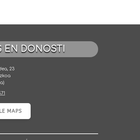
S EN DONOSTI
dea, 23
uzkoa
a)
571
LE MAPS