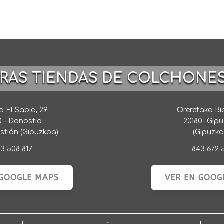
TRAS TIENDAS DE COLCHONE
 El Sabio, 29
Oreretako Bi
0 – Donostia
20180- Gip
stián (Gipuzkoa)
(Gipuzko
3 508 817
843 672 
 GOOGLE MAPS
VER EN GOOG