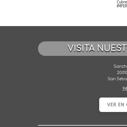
Cubr
IMPE
VISITA NUES
Sancho
2001
San Seba
94
VER EN