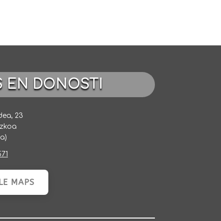
S EN DONOSTI
dea, 23
uzkoa
a)
571
LE MAPS