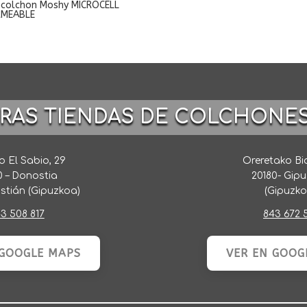
ecolchon Moshy MICROCELL
RMEABLE
TRAS TIENDAS DE COLCHONE
 El Sabio, 29
Oreretako Bi
0 – Donostia
20180- Gip
stián (Gipuzkoa)
(Gipuzko
3 508 817
843 672 
 GOOGLE MAPS
VER EN GOOG