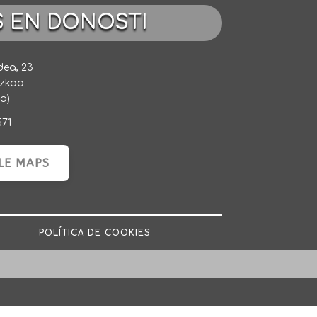
S EN DONOSTI
dea, 23
uzkoa
a)
571
LE MAPS
POLÍTICA DE COOKIES