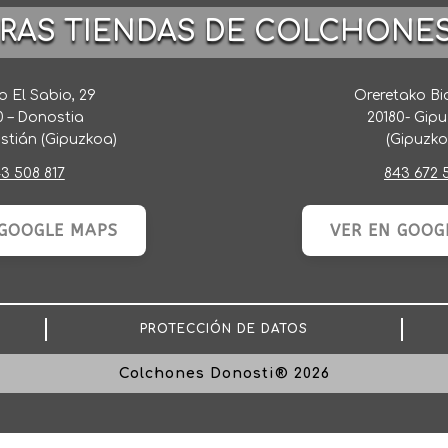
TRAS TIENDAS DE COLCHONE
 El Sabio, 29
Oreretako Bi
0 – Donostia
20180- Gip
stián (Gipuzkoa)
(Gipuzko
3 508 817
843 672 
 GOOGLE MAPS
VER EN GOOG
PROTECCIÓN DE DATOS
Colchones Donosti® 2026