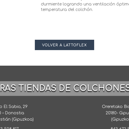
durmiente logrando una ventilación óptim
temperatura del colchón.
VOLVER A LATTOFLEX
TRAS TIENDAS DE COLCHONE
 El Sabio, 29
Oreretako Bi
0 – Donostia
20180- Gip
stián (Gipuzkoa)
(Gipuzko