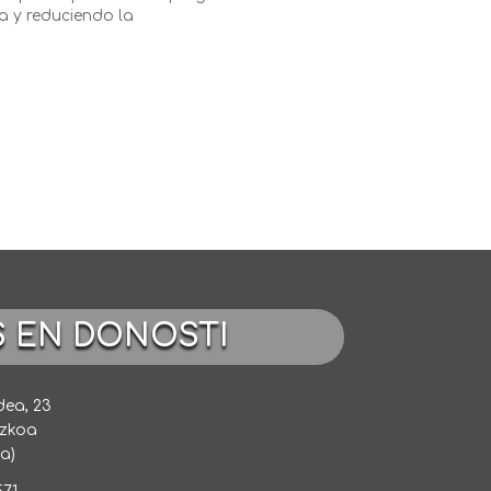
a y reduciendo la
S EN DONOSTI
dea, 23
uzkoa
a)