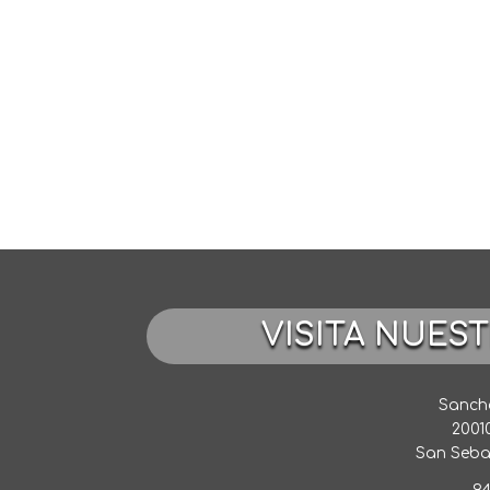
VISITA NUES
Sancho
2001
San Seba