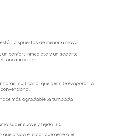
n están dispuestas de menor a mayor
, un confort inmediato y un soporte
el tono muscular.
 fibras multicanal que permite evaporar la
convencional.
e hace más agradable la tumbada
uma super suave y tejido 3D.
que disipa el calor que genera el