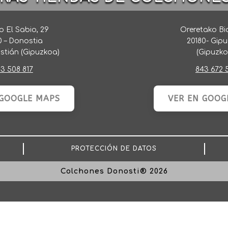
 El Sabio, 29
Oreretako Bi
0 – Donostia
20180- Gip
stián (Gipuzkoa)
(Gipuzko
3 508 817
843 672 
 GOOGLE MAPS
VER EN GOOG
PROTECCIÓN DE DATOS
Colchones Donosti® 2026